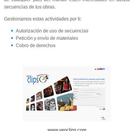
Noticias
secuencias de tus obras.
Noticias
Publicaciones
Gestionamos estas actividades por ti:
Enlaces de interés
Autorización de uso de secuencias
Contacto
Petición y envío de materiales
Cobro de derechos
www.veoclips.com