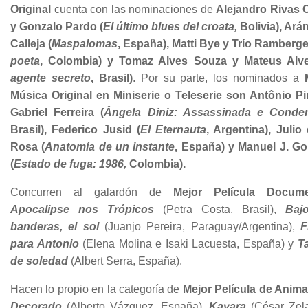
Original
cuenta con las nominaciones de
Alejandro Rivas C
y Gonzalo Pardo (
El último blues del croata,
Bolivia), Ará
Calleja (
Maspalomas
, España), Matti Bye y Trío Ramberge
poeta
, Colombia) y Tomaz Alves Souza y Mateus Alve
agente secreto
, Brasil)
. Por su parte, los nominados a
Música Original en Miniserie o Teleserie son Antônio Pi
Gabriel Ferreira (
Ângela Diniz: Assassinada e Conde
Brasil), Federico Jusid (
El Eternauta
, Argentina), Julio 
Rosa (
Anatomía de un instante
, España) y Manuel J. Gor
(
Estado de fuga: 1986,
Colombia).
Concurren al galardón de
Mejor Película Docume
Apocalipse nos Trópicos
(Petra Costa, Brasil),
Baj
banderas, el sol
(Juanjo Pereira, Paraguay/Argentina),
F
para Antonio
(Elena Molina e Isaki Lacuesta, España) y
T
de soledad
(Albert Serra, España).
Hacen lo propio en la categoría de
Mejor Película de Anima
Decorado
(Alberto Vázquez, España),
Kayara
(César Zel