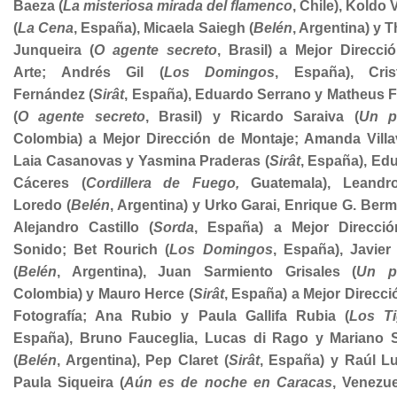
Baeza (
La misteriosa mirada del flamenco
, Chile), Koldo 
(
La Cena
, España), Micaela Saiegh (
Belén
, Argentina) y 
Junqueira (
O agente secreto
, Brasil) a Mejor Direcci
Arte; Andrés Gil (
Los Domingos
, España), Cris
Fernández (
Sirât
, España), Eduardo Serrano y Matheus F
(
O agente secreto
, Brasil) y Ricardo Saraiva (
Un p
Colombia) a Mejor Dirección de Montaje; Amanda Villav
Laia Casanovas y Yasmina Praderas (
Sirât
, España), Ed
Cáceres (
Cordillera de Fuego,
Guatemala), Leandr
Loredo (
Belén
, Argentina) y Urko Garai, Enrique G. Berm
Alejandro Castillo (
Sorda
, España) a Mejor Direcci
Sonido; Bet Rourich (
Los Domingos
, España), Javier 
(
Belén
, Argentina), Juan Sarmiento Grisales (
Un p
Colombia) y Mauro Herce (
Sirât
, España) a Mejor Direcci
Fotografía; Ana Rubio y Paula Gallifa Rubia (
Los Ti
España), Bruno Fauceglia, Lucas di Rago y Mariano 
(
Belén
, Argentina), Pep Claret (
Sirât
, España) y Raúl L
Paula Siqueira (
Aún es de noche en Caracas
, Venezue