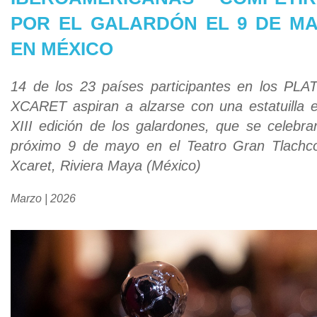
Noticias
POR EL GALARDÓN EL 9 DE M
Noticias
Publicaciones
EN MÉXICO
Enlaces de interés
14 de los 23 países participantes en los PLA
Contacto
XCARET aspiran a alzarse con una estatuilla e
XIII edición de los galardones, que se celebra
próximo 9 de mayo en el Teatro Gran Tlachc
Xcaret, Riviera Maya (México)
Marzo | 2026