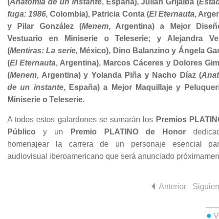
(
Anatomía de un instante
, España), Julián Grijalba (
Esta
fuga: 1986,
Colombia), Patricia Conta (
El Eternauta
, Arge
y Pilar González (
Menem
, Argentina) a Mejor Dise
Vestuario en Miniserie o Teleserie; y Alejandra Ve
(
Mentiras: La serie,
México), Dino Balanzino y Ángela Gar
(
El Eternauta
, Argentina), Marcos Cáceres y Dolores Gi
(
Menem
, Argentina) y Yolanda Piña y Nacho Díaz (
Ana
de un instante
, España) a Mejor Maquillaje y Peluquer
Miniserie o Teleserie.
A todos estos galardones se sumarán los
Premios PLATIN
Público
y un
Premio PLATINO de Honor
dedica
homenajear la carrera de un personaje esencial pa
audiovisual iberoamericano que será anunciado próximamen
Anterior
Siguien
V