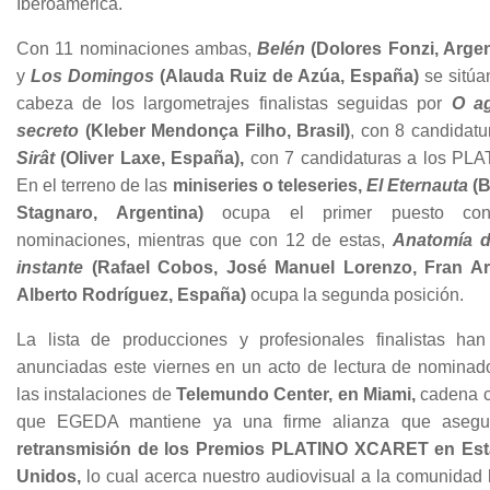
Iberoamérica.
Con 11 nominaciones ambas,
Belén
(Dolores Fonzi, Argen
y
Los Domingos
(Alauda Ruiz de Azúa, España)
se sitúa
cabeza de los largometrajes finalistas seguidas por
O a
secreto
(Kleber Mendonça Filho, Brasil)
, con 8 candidatu
Sirât
(Oliver Laxe, España),
con 7 candidaturas a los PLA
En el terreno de las
miniseries o teleseries,
El Eternauta
(
Stagnaro, Argentina)
ocupa el primer puesto co
nominaciones, mientras que con 12 de estas,
Anatomía 
instante
(Rafael Cobos, José Manuel Lorenzo, Fran Ar
Alberto Rodríguez, España)
ocupa la segunda posición.
La lista de producciones y profesionales finalistas han
anunciadas este viernes en un acto de lectura de nominad
las instalaciones de
Telemundo Center, en Miami,
cadena c
que EGEDA mantiene ya una firme alianza que asegu
retransmisión de los Premios PLATINO XCARET en Es
Unidos,
lo cual acerca nuestro audiovisual a la comunidad 