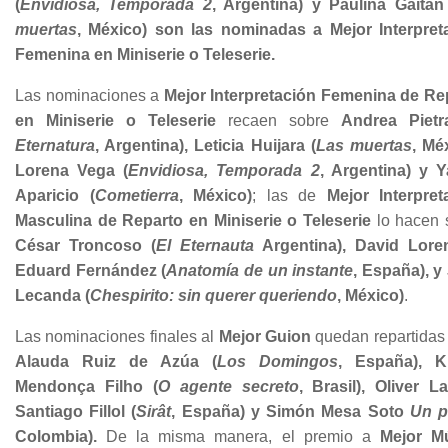
(
Envidiosa, Temporada 2
, Argentina) y Paulina Gaitán
muertas
, México) son las nominadas a Mejor Interpret
Femenina en Miniserie o Teleserie.
Las nominaciones a
Mejor Interpretación Femenina de Re
en Miniserie o Teleserie
recaen sobre
Andrea Pietr
Eternatura
, Argentina), Leticia Huijara (
Las muertas
, Mé
Lorena Vega (
Envidiosa, Temporada 2
, Argentina) y Ya
Aparicio (
Cometierra
, México)
; las de
Mejor Interpret
Masculina de Reparto en Miniserie o Teleserie
lo hacen 
César Troncoso (
El Eternauta
Argentina), David Lore
Eduard Fernández (
Anatomía de un instante
, España), y
Lecanda (
Chespirito: sin querer queriendo
, México)
.
Las nominaciones finales al
Mejor Guion
quedan repartidas 
Alauda Ruiz de Azúa (
Los Domingos
, España), K
Mendonça Filho (
O agente secreto
, Brasil), Oliver L
Santiago Fillol (
Sirât
, España) y Simón Mesa Soto
Un p
Colombia).
De la misma manera, el premio a
Mejor M