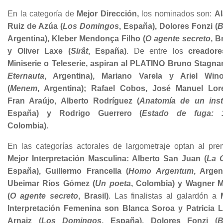
En la categoría de
Mejor Dirección,
los nominados son:
A
Ruiz de Azúa (
Los Domingos
, España), Dolores Fonzi (
B
Argentina), Kleber Mendonça Filho (
O agente secreto
, Br
y Oliver Laxe (
Sirât
, España)
. De entre los
creador
Miniserie o Teleserie, aspiran al PLATINO Bruno Stagnar
Eternauta
, Argentina), Mariano Varela y Ariel Win
(
Menem
, Argentina); Rafael Cobos, José Manuel Lor
Fran Araújo, Alberto Rodríguez (
Anatomía de un inst
España) y Rodrigo Guerrero (
Estado de fuga: 1
Colombia).
En las categorías actorales de largometraje optan al pre
Mejor Interpretación Masculina: Alberto San Juan (
La 
España), Guillermo Francella (
Homo Argentum
, Argent
Ubeimar Ríos Gómez (
Un poeta
, Colombia) y Wagner 
(
O agente secreto
, Brasil)
. Las finalistas al galardón a
Interpretación Femenina son Blanca Soroa y Patricia 
Arnaiz (
Los Domingos
, España), Dolores Fonzi (
B