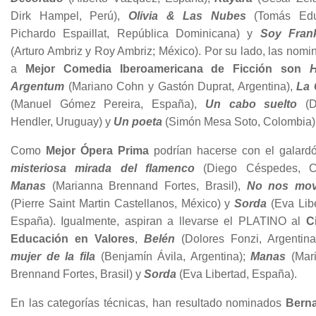
Dirk Hampel, Perú),
Olivia & Las Nubes
(Tomás Edu
Pichardo Espaillat, República Dominicana) y
Soy Fran
(Arturo Ambriz y Roy Ambriz; México). Por su lado, las nom
a
Mejor Comedia Iberoamericana de Ficción son
Argentum
(Mariano Cohn y Gastón Duprat, Argentina),
La
(Manuel Gómez Pereira, España),
Un cabo suelto
(D
Hendler, Uruguay) y
Un poeta
(Simón Mesa Soto, Colombia)
Como
Mejor Ópera Prima
podrían hacerse con el galar
misteriosa mirada del flamenco
(Diego Céspedes, Ch
Manas
(Marianna Brennand Fortes, Brasil),
No nos mov
(Pierre Saint Martin Castellanos, México) y
Sorda
(Eva Libe
España). Igualmente, aspiran a llevarse el PLATINO al
C
Educación en Valores
,
Belén
(Dolores Fonzi, Argentin
mujer de la fila
(Benjamín Ávila, Argentina);
Manas
(Mar
Brennand Fortes, Brasil) y
Sorda
(Eva Libertad, España).
En las categorías técnicas, han resultado nominados
Berna