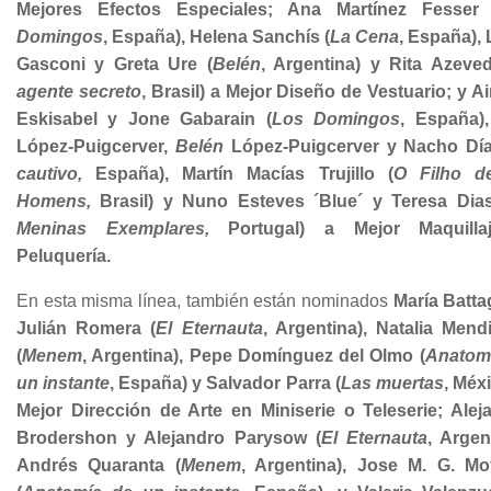
Mejores Efectos Especiales; Ana Martínez Fesser 
Domingos
, España), Helena Sanchís (
La Cena
, España), 
Gasconi y Greta Ure (
Belén
, Argentina) y Rita Azeve
agente secreto
, Brasil) a Mejor Diseño de Vestuario; y A
Eskisabel y Jone Gabarain (
Los Domingos
, España)
López-Puigcerver,
Belén
López-Puigcerver y Nacho Día
cautivo,
España), Martín Macías Trujillo (
O Filho d
Homens,
Brasil) y Nuno Esteves ´Blue´ y Teresa Dias
Meninas Exemplares,
Portugal) a Mejor Maquilla
Peluquería.
En esta misma línea, también están nominados
María Battag
Julián Romera (
El Eternauta
, Argentina), Natalia Mend
(
Menem
, Argentina), Pepe Domínguez del Olmo (
Anatom
un instante
, España) y Salvador Parra (
Las muertas
, Méx
Mejor Dirección de Arte en Miniserie o Teleserie; Alej
Brodershon y Alejandro Parysow (
El Eternauta
, Argen
Andrés Quaranta (
Menem
, Argentina), Jose M. G. M