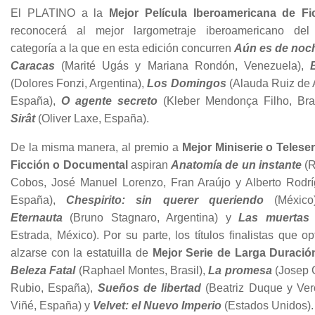
El PLATINO a la
Mejor Película Iberoamericana de Fi
reconocerá al mejor largometraje iberoamericano del
categoría a la que en esta edición concurren
Aún es de noc
Caracas
(Marité Ugás y Mariana Rondón, Venezuela),
(Dolores Fonzi, Argentina),
Los Domingos
(Alauda Ruiz de 
España),
O agente secreto
(Kleber Mendonça Filho, Bras
Sirât
(Oliver Laxe, España).
De la misma manera, al premio a
Mejor Miniserie o Teleser
Ficción o Documental
aspiran
Anatomía de un instante
(R
Cobos, José Manuel Lorenzo, Fran Araújo y Alberto Rodrí
España),
Chespirito: sin querer queriendo
(Méxic
Eternauta
(Bruno Stagnaro, Argentina) y
Las muertas
Estrada, México). Por su parte, los títulos finalistas que o
alzarse con la estatuilla de
Mejor Serie de Larga Duració
Beleza Fatal
(Raphael Montes, Brasil),
La promesa
(Josep C
Rubio, España),
Sueños de libertad
(Beatriz Duque y Ver
Viñé, España) y
Velvet: el Nuevo Imperio
(Estados Unidos).