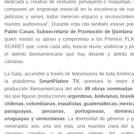
dedicada y creativa de vestuario, peluquería o maquillaje,
componen un engranaje esencial en la excelencia de nue
películas y series, todos merecen espacio y reconocimien
nuestro audiovisual´. Durante esta cita también estuvo pre
Pablo Casas, Subsecretario de Promoción de Quintana
quien mostró su apoyo y compromiso a los Premios PL
XCARET que, como cada año, buscar reunir, visibilizar y pr
el talento iberoamericano que hay delante y detrás d
cámaras.
La Gala, accesible a través de televisiones de toda Améric
la plataforma
SmartPlatino TV,
premiará lo mejor d
producción iberoamericana del año:
49 obras nominadas
las que figuran producciones
argentinas, bolivianas, brasil
chilenas, colombianas, españolas, guatemaltecas, mexic
paraguayas, peruanas, portuguesas, dominica
uruguayas y venezolanas.
La diversidad de géneros y p
nominados son, una vez más, una muestra clara del a
universo creativo y el enorme talento del audiov