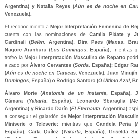
Argentina) y Natalia Reyes (
Aún es de noche en Car
Venezuela).
El reconocimiento a
Mejor Interpretación Femenina de Re
cuenta con las nominaciones de
Camila Pláate y Ju
Cardinali (
Belén
, Argentina), Dira Paes (
Manas
, Bras
Nagore Aranburu (
Los Domingos
, España);
mientras q
trofeo la
Mejor interpretación Masculina de Reparto
podrí
alzado por
Álvaro Cervantes (
Sorda,
España); Edgar Ra
(
Aún es de noche en Caracas,
Venezuela), Juan Minujín
Domingos
, España) o Rodrigo Santoro (
O Último Azul
, Br
Álvaro Morte (
Anatomía de un instante
, España), J
Cámara (
Yakarta
, España), Leonardo Sbaraglia (
M
Argentina) y Ricardo Darín (
El Eternauta
, Argentina)
aspi
a conseguir el galardón de
Mejor Interpretación Masculi
Miniserie o Teleserie;
mientras que
Candela Peña (
España), Carla Quílez (
Yakarta
, España), Griselda Sici