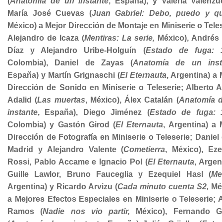
(
Anatomía de un instante
, España), y Valeria Valenzu
María José Cuevas (
Juan Gabriel: Debo, puedo y qu
México) a Mejor Dirección de Montaje en Miniserie o Teles
Alejandro de Icaza (
Mentiras: La serie,
México), Andrés 
Díaz y Alejandro Uribe-Holguín (
Estado de fuga: 
Colombia), Daniel de Zayas (
Anatomía de un inst
España) y Martín Grignaschi (
El Eternauta
, Argentina) a 
Dirección de Sonido en Miniserie o Teleserie; Alberto 
Adalid (
Las muertas
, México), Álex Catalán (
Anatomía 
instante
, España), Diego Jiménez (
Estado de fuga: 
Colombia) y Gastón Girod (
El Eternauta
, Argentina) a 
Dirección de Fotografía en Miniserie o Teleserie; Daniel 
Madrid y Alejandro Valente (
Cometierra
, México), Eze
Rossi, Pablo Accame e Ignacio Pol (
El Eternauta
, Argen
Guille Lawlor, Bruno Fauceglia y Ezequiel Hasl (
Me
Argentina) y Ricardo Arvizu (
Cada minuto cuenta S2,
Mé
a Mejores Efectos Especiales en Miniserie o Teleserie; 
Ramos (
Nadie nos vio partir,
México), Fernando Ga